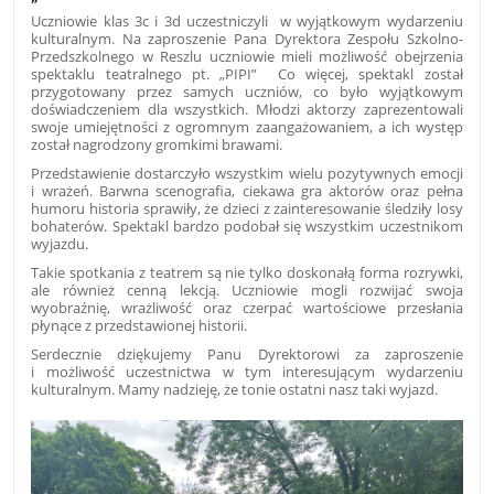
Uczniowie klas 3c i 3d uczestniczyli w wyjątkowym wydarzeniu
kulturalnym. Na zaproszenie Pana Dyrektora Zespołu Szkolno-
Przedszkolnego w Reszlu uczniowie mieli możliwość obejrzenia
spektaklu teatralnego pt. „PIPI” Co więcej, spektakl został
przygotowany przez samych uczniów, co było wyjątkowym
doświadczeniem dla wszystkich. Młodzi aktorzy zaprezentowali
swoje umiejętności z ogromnym zaangażowaniem, a ich występ
został nagrodzony gromkimi brawami.
Przedstawienie dostarczyło wszystkim wielu pozytywnych emocji
i wrażeń. Barwna scenografia, ciekawa gra aktorów oraz pełna
humoru historia sprawiły, że dzieci z zainteresowanie śledziły losy
bohaterów. Spektakl bardzo podobał się wszystkim uczestnikom
wyjazdu.
Takie spotkania z teatrem są nie tylko doskonałą forma rozrywki,
ale również cenną lekcją. Uczniowie mogli rozwijać swoja
wyobraźnię, wrażliwość oraz czerpać wartościowe przesłania
płynące z przedstawionej historii.
Serdecznie dziękujemy Panu Dyrektorowi za zaproszenie
i możliwość uczestnictwa w tym interesującym wydarzeniu
kulturalnym. Mamy nadzieję, że tonie ostatni nasz taki wyjazd.