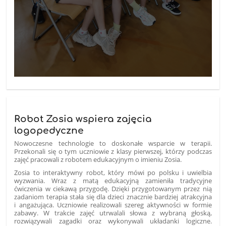
Robot Zosia wspiera zajęcia
logopedyczne
Nowoczesne technologie to doskonałe wsparcie w terapii.
Przekonali się o tym uczniowie z klasy pierwszej, którzy podczas
zajęć pracowali z robotem edukacyjnym o imieniu Zosia.
Zosia to interaktywny robot, który mówi po polsku i uwielbia
wyzwania. Wraz z matą edukacyjną zamieniła tradycyjne
ćwiczenia w ciekawą przygodę. Dzięki przygotowanym przez nią
zadaniom terapia stała się dla dzieci znacznie bardziej atrakcyjna
i angażująca. Uczniowie realizowali szereg aktywności w formie
zabawy. W trakcie zajęć utrwalali słowa z wybraną głoską,
rozwiązywali zagadki oraz wykonywali układanki logiczne.