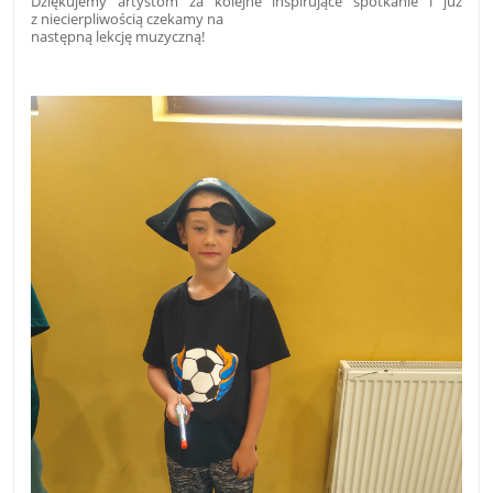
Dziękujemy artystom za kolejne inspirujące spotkanie i już
z niecierpliwością czekamy na
następną lekcję muzyczną!