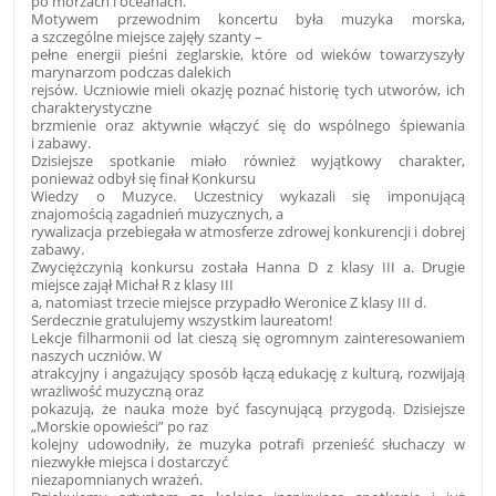
po morzach i oceanach.
Motywem przewodnim koncertu była muzyka morska,
a szczególne miejsce zajęły szanty –
pełne energii pieśni żeglarskie, które od wieków towarzyszyły
marynarzom podczas dalekich
rejsów. Uczniowie mieli okazję poznać historię tych utworów, ich
charakterystyczne
brzmienie oraz aktywnie włączyć się do wspólnego śpiewania
i zabawy.
Dzisiejsze spotkanie miało również wyjątkowy charakter,
ponieważ odbył się finał Konkursu
Wiedzy o Muzyce. Uczestnicy wykazali się imponującą
znajomością zagadnień muzycznych, a
rywalizacja przebiegała w atmosferze zdrowej konkurencji i dobrej
zabawy.
Zwyciężczynią konkursu została Hanna D z klasy III a. Drugie
miejsce zajął Michał R z klasy III
a, natomiast trzecie miejsce przypadło Weronice Z klasy III d.
Serdecznie gratulujemy wszystkim laureatom!
Lekcje filharmonii od lat cieszą się ogromnym zainteresowaniem
naszych uczniów. W
atrakcyjny i angażujący sposób łączą edukację z kulturą, rozwijają
wrażliwość muzyczną oraz
pokazują, że nauka może być fascynującą przygodą. Dzisiejsze
„Morskie opowieści” po raz
kolejny udowodniły, że muzyka potrafi przenieść słuchaczy w
niezwykłe miejsca i dostarczyć
niezapomnianych wrażeń.