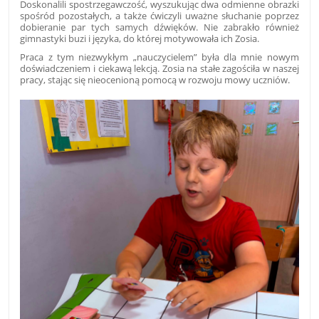
Doskonalili spostrzegawczość, wyszukując dwa odmienne obrazki
spośród pozostałych, a także ćwiczyli uważne słuchanie poprzez
dobieranie par tych samych dźwięków. Nie zabrakło również
gimnastyki buzi i języka, do której motywowała ich Zosia.
Praca z tym niezwykłym „nauczycielem” była dla mnie nowym
doświadczeniem i ciekawą lekcją. Zosia na stałe zagościła w naszej
pracy, stając się nieocenioną pomocą w rozwoju mowy uczniów.