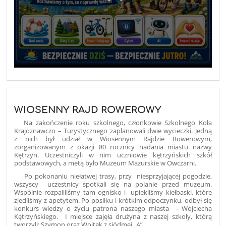
WIOSENNY RAJD ROWEROWY
Na zakończenie roku szkolnego, członkowie Szkolnego Koła
Krajoznawczo – Turystycznego zaplanowali dwie wycieczki. Jedną
z nich był udział w Wiosennym Rajdzie Rowerowym,
zorganizowanym z okazji 80 rocznicy nadania miastu nazwy
Kętrzyn. Uczestniczyli w nim uczniowie kętrzyńskich szkół
podstawowych, a metą było Muzeum Mazurskie w Owczarni.
Po pokonaniu niełatwej trasy, przy niesprzyjającej pogodzie,
wszyscy uczestnicy spotkali się na polanie przed muzeum.
Wspólnie rozpaliliśmy tam ognisko i upiekliśmy kiełbaski, które
zjedliśmy z apetytem. Po posiłku i krótkim odpoczynku, odbył się
konkurs wiedzy o życiu patrona naszego miasta - Wojciecha
Kętrzyńskiego. I miejsce zajęła drużyna z naszej szkoły, którą
tworzyli: Szymon oraz Wojtek z siódmej „A”.