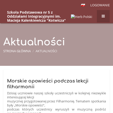
LOGOWANIE
Szkoła Podstawowa nr 5 z
Oddziałami Integracyjnymi im.
Macieja Kalenkiewicza "Kotwicza"
w Kętrzynie, ul. Kazimierza
Wielkiego 12
Aktualności
STRONA GŁÓWNA
/
AKTUALNOŚCI
Aktualności
Morskie opowieści podczas lekcji
filharmonii
Dzisiaj uczniowie naszej szkoły uczestniczyli w kolejnej niezwykle
interesującej lekcji
muzycznej przygotowanej przez Filharmonię. Tematem spotkania
były „Morskie opowieści”,
podczas których uczestnicy wyruszyli w muzyczną podróż