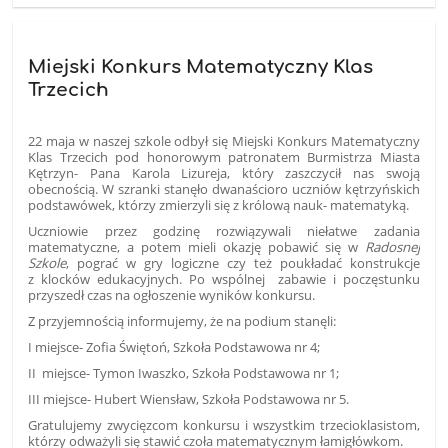
Miejski Konkurs Matematyczny Klas
Trzecich
22 maja w naszej szkole odbył się Miejski Konkurs Matematyczny
Klas Trzecich pod honorowym patronatem Burmistrza Miasta
Kętrzyn- Pana Karola Lizureja, który zaszczycił nas swoją
obecnością. W szranki stanęło dwanaścioro uczniów kętrzyńskich
podstawówek, którzy zmierzyli się z królową nauk- matematyką.
Uczniowie przez godzinę rozwiązywali niełatwe zadania
matematyczne, a potem mieli okazję pobawić się w
Radosnej
Szkole
, pograć w gry logiczne czy też poukładać konstrukcje
z klocków edukacyjnych. Po wspólnej zabawie i poczęstunku
przyszedł czas na ogłoszenie wyników konkursu.
Z przyjemnością informujemy, że na podium stanęli:
I miejsce- Zofia Świętoń, Szkoła Podstawowa nr 4;
II miejsce- Tymon Iwaszko, Szkoła Podstawowa nr 1;
III miejsce- Hubert Wiensław, Szkoła Podstawowa nr 5.
Gratulujemy zwycięzcom konkursu i wszystkim trzecioklasistom,
którzy odważyli się stawić czoła matematycznym łamigłówkom.