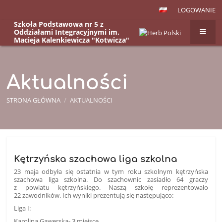
LOGOWANIE
Szkoła Podstawowa nr 5 z
Oddziałami Integracyjnymi im.
Macieja Kalenkiewicza "Kotwicza"
w Kętrzynie, ul. Kazimierza
Wielkiego 12
Aktualności
STRONA GŁÓWNA
/
AKTUALNOŚCI
Aktualności
Kętrzyńska szachowa liga szkolna
23 maja odbyła się ostatnia w tym roku szkolnym kętrzyńska
szachowa liga szkolna. Do szachownic zasiadło 64 graczy
z powiatu kętrzyńskiego. Naszą szkołę reprezentowało
22 zawodników. Ich wyniki prezentują się następująco:
Liga I:
Karolina Gawerska- 3 miejsce