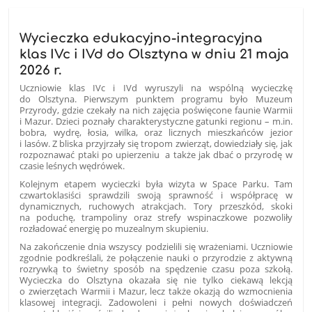
Wycieczka edukacyjno-integracyjna
klas IVc i IVd do Olsztyna w dniu 21 maja
2026 r.
Uczniowie klas IVc i IVd wyruszyli na wspólną wycieczkę
do Olsztyna. Pierwszym punktem programu było Muzeum
Przyrody, gdzie czekały na nich zajęcia poświęcone faunie Warmii
i Mazur. Dzieci poznały charakterystyczne gatunki regionu – m.in.
bobra, wydrę, łosia, wilka, oraz licznych mieszkańców jezior
i lasów. Z bliska przyjrzały się tropom zwierząt, dowiedziały się, jak
rozpoznawać ptaki po upierzeniu a także jak dbać o przyrodę w
czasie leśnych wędrówek.
Kolejnym etapem wycieczki była wizyta w Space Parku. Tam
czwartoklasiści sprawdzili swoją sprawność i współpracę w
dynamicznych, ruchowych atrakcjach. Tory przeszkód, skoki
na poduchę, trampoliny oraz strefy wspinaczkowe pozwoliły
rozładować energię po muzealnym skupieniu.
Na zakończenie dnia wszyscy podzielili się wrażeniami. Uczniowie
zgodnie podkreślali, że połączenie nauki o przyrodzie z aktywną
rozrywką to świetny sposób na spędzenie czasu poza szkołą.
Wycieczka do Olsztyna okazała się nie tylko ciekawą lekcją
o zwierzętach Warmii i Mazur, lecz także okazją do wzmocnienia
klasowej integracji. Zadowoleni i pełni nowych doświadczeń