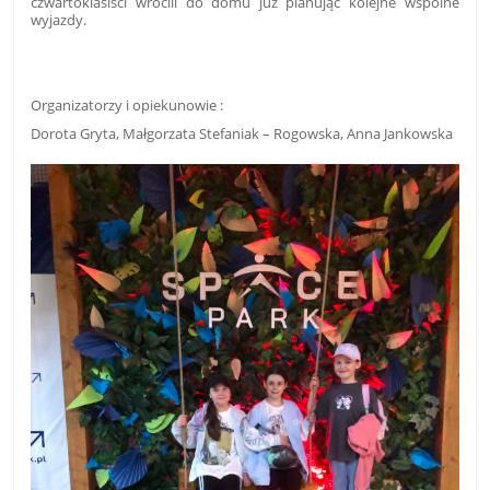
czwartoklasiści wrócili do domu już planując kolejne wspólne
wyjazdy.
Organizatorzy i opiekunowie :
Dorota Gryta, Małgorzata Stefaniak – Rogowska, Anna Jankowska