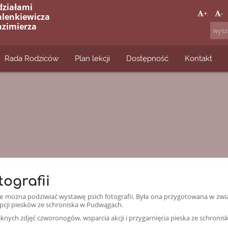
działami
+
-
alenkiewicza
azimierza
Rada Rodziców
Plan lekcji
Dostępność
Kontakt
tografii
cie można podziwiać wystawę psich fotografii. Była ona przygotowana w zw
opcji piesków ze schroniska w Pudwągach.
nych zdjęć czworonogów, wsparcia akcji i przygarnięcia pieska ze schronisk