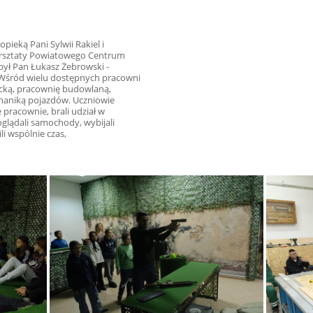
pieką Pani Sylwii Rakiel i
arsztaty Powiatowego Centrum
ył Pan Łukasz Żebrowski -
Wśród wielu dostępnych pracowni
lecką, pracownię budowlaną,
chaniką pojazdów. Uczniowie
pracownie, brali udział w
glądali samochody, wybijali
li wspólnie czas,