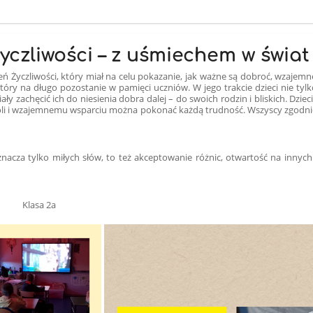
yczliwości – z uśmiechem w świat
eń Życzliwości, który miał na celu pokazanie, jak ważne są dobroć, wzajemne 
który na długo pozostanie w pamięci uczniów. W jego trakcie dzieci nie tylk
ły zachęcić ich do niesienia dobra dalej – do swoich rodzin i bliskich. Dziec
woli i wzajemnemu wsparciu można pokonać każdą trudność. Wszyscy zgodnie 
znacza tylko miłych słów, to też akceptowanie różnic, otwartość na innyc
 2a