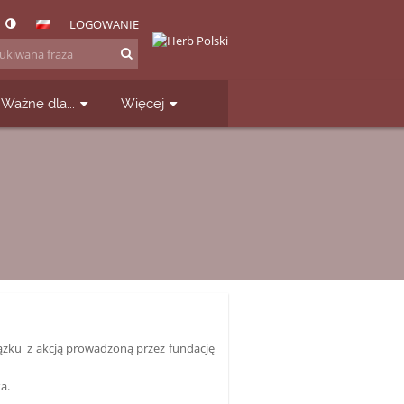
LOGOWANIE
Ważne dla...
Więcej
iązku z akcją prowadzoną przez fundację
a.