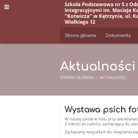
Szkoła Podstawowa nr 5 z Od
Integracyjnymi im. Macieja K
"Kotwicza" w Kętrzynie, ul. K
Wielkiego 12
Strona główna
Dokumenty
Aktualności
STRONA GŁÓWNA
/
AKTUALNOŚCI
Aktualności
Wystawa psich fo
W naszej szkole w holu przy sekretaria
Z miłości do radości, zachęcającą do ad
Zachęcamy wszystkich do obejrzenia pięk