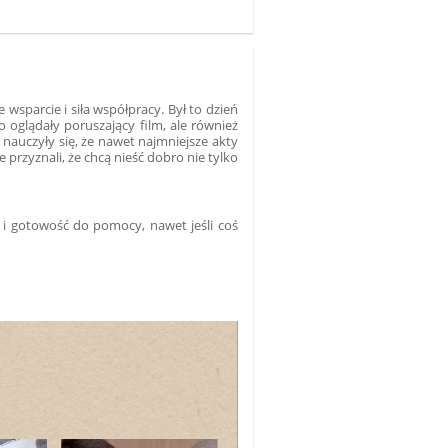
wsparcie i siła współpracy. Był to dzień
o oglądały poruszający film, ale również
i nauczyły się, że nawet najmniejsze akty
przyznali, że chcą nieść dobro nie tylko
h i gotowość do pomocy, nawet jeśli coś