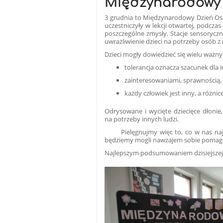
Międzynarodowy 
3 grudnia to Międzynarodowy Dzień Osób
uczestniczyły w lekcji otwartej, podcz
poszczególne zmysły. Stacje sensoryczn
uwrażliwienie dzieci na potrzeby osób 
Dzieci mogły dowiedzieć się wielu ważnyc
tolerancja oznacza szacunek dla i
zainteresowaniami, sprawnością,
każdy człowiek jest inny, a różn
Odrysowane i wycięte dziecięce dłonie
na potrzeby innych ludzi.
Pielęgnujmy więc to, co w nas najlep
będziemy mogli nawzajem sobie pomag
Najlepszym podsumowaniem dzisiejszej l