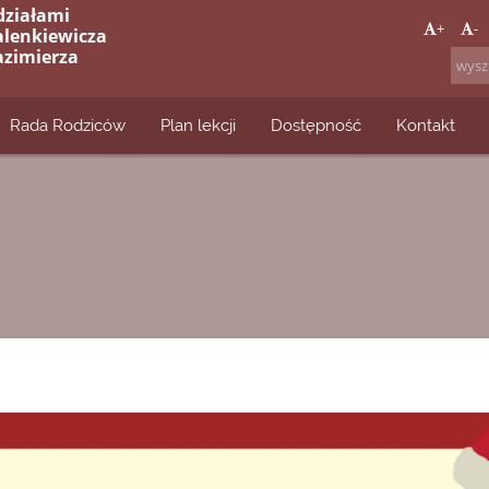
działami
+
-
alenkiewicza
azimierza
Rada Rodziców
Plan lekcji
Dostępność
Kontakt