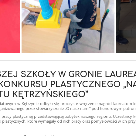
ZEJ SZKOŁY W GRONIE LAUR
ONKURSU PLASTYCZNEGO „NA
TU KĘTRZYŃSKIEGO”
atowym w Kętrzynie odbyło się uroczyste wręczenie nagród laureatom 
rganizowanego przez stowarzyszenie „O nas z nami” pod honorowym patron
 pracy plastycznej przedstawiającej zabytek naszego regionu.
Uczestnicy 
k plastycznych, które wymagały od nich pracy oraz pomysłowości w ich prz