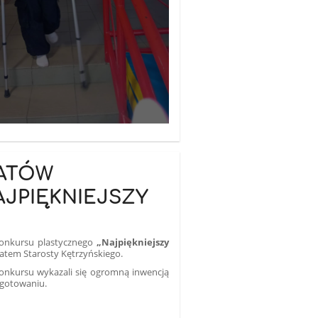
EATÓW
JPIĘKNIEJSZY
konkursu plastycznego
„Najpiękniejszy
atem Starosty Kętrzyńskiego.
konkursu wykazali się ogromną inwencją
ygotowaniu.