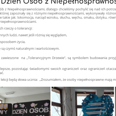
Dzień Osób z Niepełnosprawno
 z Niepełnosprawnościami, dlatego chcieliśmy pochylić się nad ich potrze
as której zapoznały się z różnymi niepełnosprawnościami, wykonywały różnor
e takie jak: lokomocja, narząd wzroku, słuchu, węchu, smaku, dotyku, równo
z niepełnosprawnościami.
h rzeczy o tolerancji:
nnych ludzi, nawet jeśli różnią się wyglądem,
 sposobem życia,
ice są czymś naturalnym i wartościowym.
, zawieszone na ,,Tolerancyjnym Drzewie”, są symbolem budowania przyjaź
sze, pozostając świadomymi swoich ograniczeń oraz ograniczeń otaczają
ać.
ekcji będą słowa ucznia: ,,Zrozumiałem, że osoby niepełnosprawne mają m