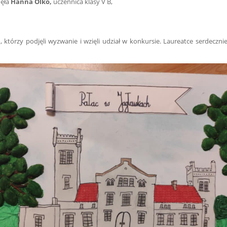
nęła
Hanna Olko,
uczennica
klasy V B,
rzy podjęli wyzwanie i wzięli udział w konkursie. Laureatce serdeczni