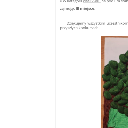
♦ W kategorii
klas IV-VIII
na podium sta
zajmując
III miejsce.
Dziękujemy wszystkim uczestnikom, któ
przyszłych konkursach.