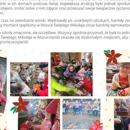
inki w ich domach podczas Świąt. Największą atrakcją było jednak spotk
łajem, zrobić sobie z nim zdjęcie oraz przekazać swoje świąteczne życzenia
ci.
czas na zwiedzanie wioski. Wędrowały po urokliwych uliczkach, karmiły zwie
ażdy moment spędzony w Wiosce Świętego Mikołaja coraz bardziej wprowadzał 
 szkoły zmęczone, ale szczęśliwe. Wszyscy zgodnie przyznali, że była to jedn
a Świętego Mikołaja w Mazurolandii okazała się doskonałym miejscem, ab
ronie przyjaciół.