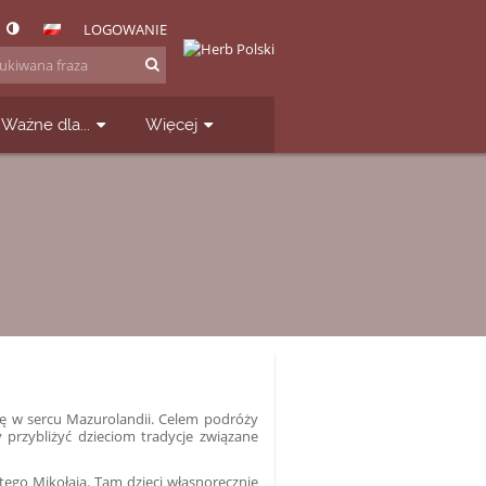
LOGOWANIE
Ważne dla...
Więcej
się w sercu Mazurolandii. Celem podróży
y przybliżyć dzieciom tradycje związane
ętego Mikołaja. Tam dzieci własnoręcznie