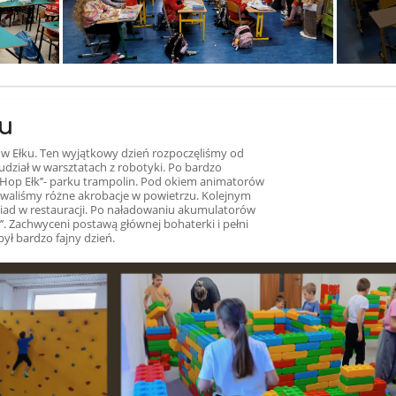
ku
ce w Ełku. Ten wyjątkowy dzień rozpoczęliśmy od
y udział w warsztatach z robotyki. Po bardzo
,,Hop Ełk’’- parku trampolin. Pod okiem animatorów
waliśmy różne akrobacje w powietrzu. Kolejnym
biad w restauracji. Po naładowaniu akumulatorów
’’. Zachwyceni postawą głównej bohaterki i pełni
ył bardzo fajny dzień.