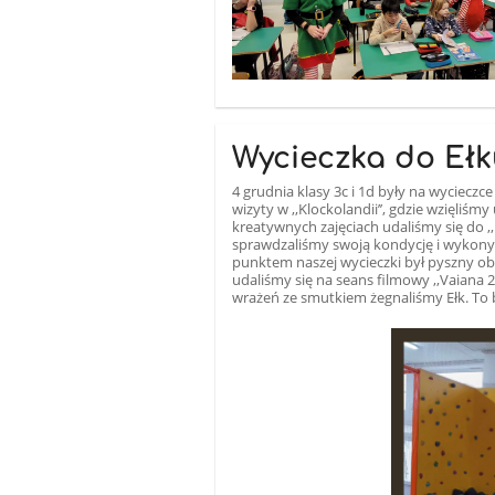
Wycieczka do Eł
4 grudnia klasy 3c i 1d były na wyciecz
wizyty w ,,Klockolandii’’, gdzie wzięliśm
kreatywnych zajęciach udaliśmy się do 
sprawdzaliśmy swoją kondycję i wykony
punktem naszej wycieczki był pyszny o
udaliśmy się na seans filmowy ,,Vaiana 2
wrażeń ze smutkiem żegnaliśmy Ełk. To b