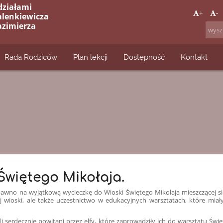
działami
+
-
alenkiewicza
azimierza
Rada Rodziców
Plan lekcji
Dostępność
Kontakt
Świętego Mikołaja.
iedawno na wyjątkową wycieczkę do Wioski Świętego Mikołaja mieszczącej 
j wioski, ale także uczestnictwo w edukacyjnych warsztatach, które miał
i serdecznie powitani przez elfy, które zaprowadziły ich do warsztatu Świ