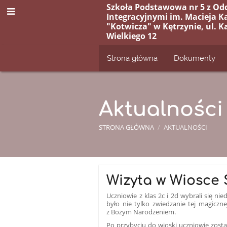
Szkoła Podstawowa nr 5 z Od
Integracyjnymi im. Macieja K
"Kotwicza" w Kętrzynie, ul. K
Wielkiego 12
Strona główna
Dokumenty
Aktualności
STRONA GŁÓWNA
/
AKTUALNOŚCI
Aktualności
Wizyta w Wiosce 
Uczniowie z klas 2c i 2d wybrali się n
było nie tylko zwiedzanie tej magiczne
z Bożym Narodzeniem.
Po przybyciu do wioski uczniowie zostal